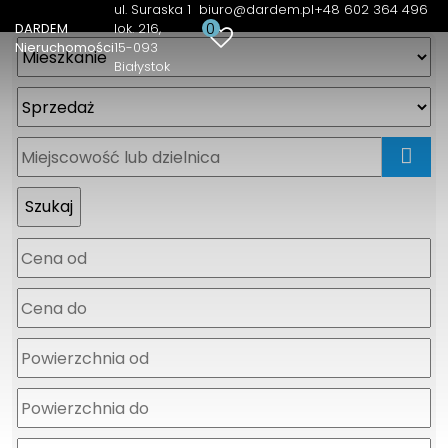
ul. Suraska 1
biuro@dardem.pl
+48 602 364 496
0
DARDEM
lok. 216
Nieruchomości
15-093
Białystok
mapa