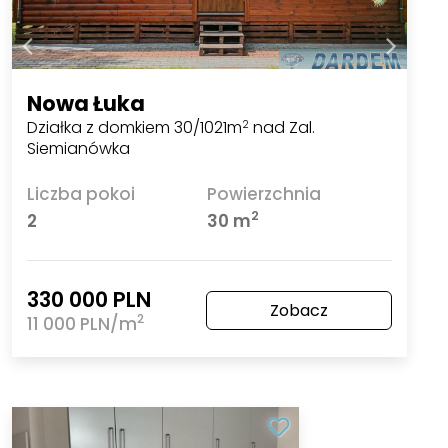
Nowa Łuka
Działka z domkiem 30/1021m
nad Zal.
2
Siemianówka
Liczba pokoi
Powierzchnia
2
2
30 m
330 000 PLN
Zobacz
2
11 000 PLN/m