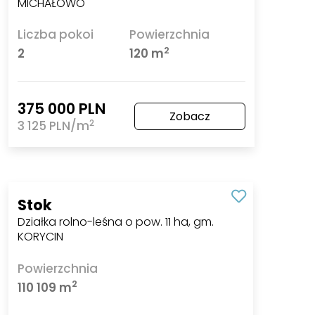
MICHAŁOWO
Liczba pokoi
Powierzchnia
2
2
120 m
375 000 PLN
Zobacz
2
3 125 PLN/m
Stok
Działka rolno-leśna o pow. 11 ha, gm.
KORYCIN
Powierzchnia
2
110 109 m