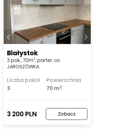
Białystok
3 pok., 70m
, parter, os.
2
JAROSZÓWKA
Liczba pokoi
Powierzchnia
2
3
70 m
3 200 PLN
Zobacz