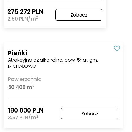
275 272 PLN
Zobacz
2
2,50 PLN/m
Pieńki
Atrakcyjna działka rolna, pow. 5ha , gm.
MICHAŁOWO
Powierzchnia
2
50 400 m
180 000 PLN
Zobacz
2
3,57 PLN/m