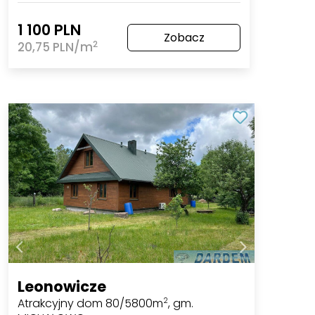
1 100 PLN
Zobacz
2
20,75 PLN/m
Leonowicze
Atrakcyjny dom 80/5800m
, gm.
2