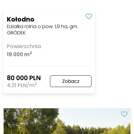
Kołodno
Działka rolna o pow. 1,9 ha, gm.
GRÓDEK
Powierzchnia
2
19 000 m
80 000 PLN
Zobacz
2
4,21 PLN/m