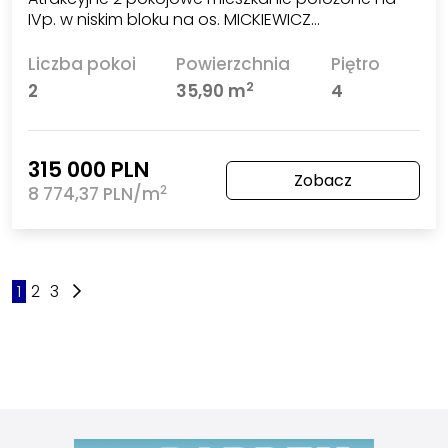
IVp. w niskim bloku na os. MICKIEWICZ…
Liczba pokoi
Powierzchnia
Piętro
2
2
35,90 m
4
315 000 PLN
Zobacz
2
8 774,37 PLN/m
1
2
3