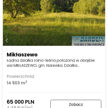
Mikłaszewo
Ładna działka rolno-leśna położona w obrębie
wsi MIKŁASZEWO, gm. Narewka. Działka…
Powierzchnia
2
14 503 m
65 000 PLN
Zobacz
2
4,48 PLN/m