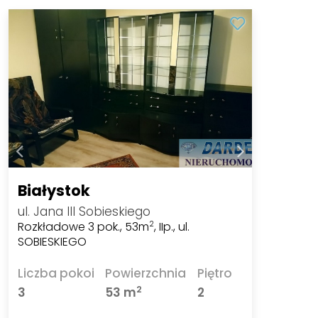
Białystok
ul. Jana III Sobieskiego
Rozkładowe 3 pok., 53m
, IIp., ul.
2
SOBIESKIEGO
Liczba pokoi
Powierzchnia
Piętro
2
3
53 m
2