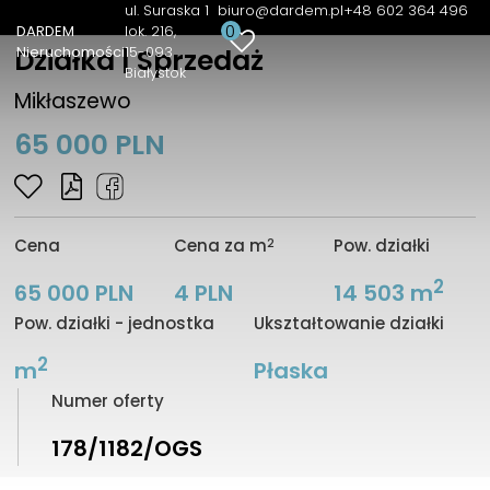
ul. Suraska 1
biuro@dardem.pl
+48 602 364 496
0
DARDEM
lok. 216
Nieruchomości
15-093
Działka | Sprzedaż
Białystok
Mikłaszewo
65 000 PLN
2
Cena
Cena za m
Pow. działki
2
65 000 PLN
4 PLN
14 503 m
Pow. działki - jednostka
Ukształtowanie działki
2
m
Płaska
Numer oferty
178/1182/OGS