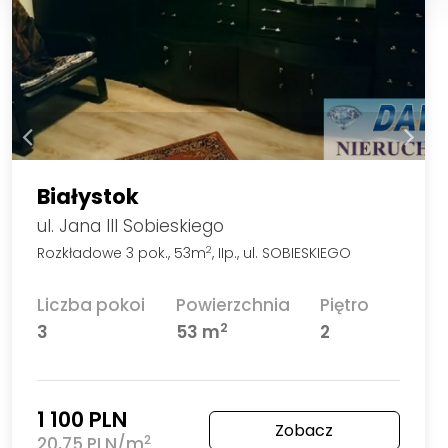
Białystok
ul. Jana III Sobieskiego
Rozkładowe 3 pok., 53m
, IIp., ul. SOBIESKIEGO
2
Liczba pokoi
Powierzchnia
Piętro
2
3
53 m
2
1 100 PLN
Zobacz
2
20,75 PLN/m