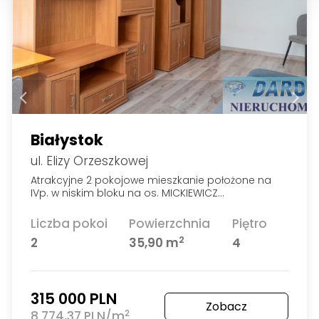
Białystok
ul. Elizy Orzeszkowej
Atrakcyjne 2 pokojowe mieszkanie położone na
IVp. w niskim bloku na os. MICKIEWICZ…
Liczba pokoi
Powierzchnia
Piętro
2
2
35,90 m
4
315 000 PLN
Zobacz
2
8 774,37 PLN/m