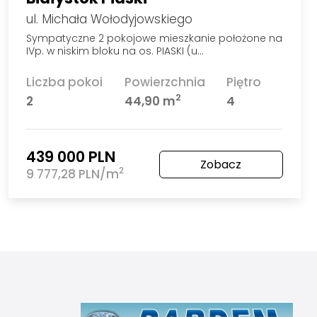
ul. Michała Wołodyjowskiego
Sympatyczne 2 pokojowe mieszkanie położone na
IVp. w niskim bloku na os. PIASKI (u…
Liczba pokoi
Powierzchnia
Piętro
2
2
44,90 m
4
439 000 PLN
Zobacz
2
9 777,28 PLN/m