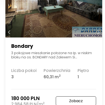
Bondary
3 pokojowe mieszkanie położone na Ip. w niskim
bloku na os. BONDARY nad Zalewem Si…
Liczba pokoi
Powierzchnia
Piętro
2
3
60,31 m
1
180 000 PLN
Zobacz
2
2 984,58 PLN/m