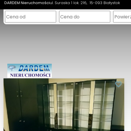
DARDEM Nieruchomości
ul. Suraska 1 lok. 216
15-093 Białystok