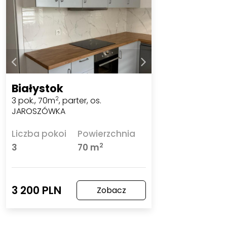
Białystok
3 pok., 70m
, parter, os.
2
JAROSZÓWKA
Liczba pokoi
Powierzchnia
2
3
70 m
3 200 PLN
Zobacz