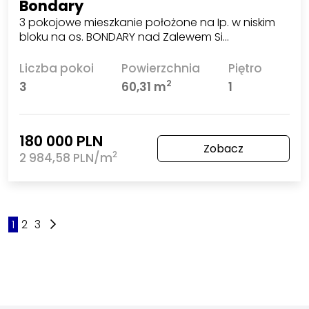
Bondary
3 pokojowe mieszkanie położone na Ip. w niskim
bloku na os. BONDARY nad Zalewem Si…
Liczba pokoi
Powierzchnia
Piętro
2
3
60,31 m
1
180 000 PLN
Zobacz
2
2 984,58 PLN/m
1
2
3