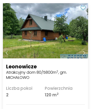
Leonowicze
Atrakcyjny dom 80/5800m
, gm.
2
MICHAŁOWO
Liczba pokoi
Powierzchnia
2
2
120 m