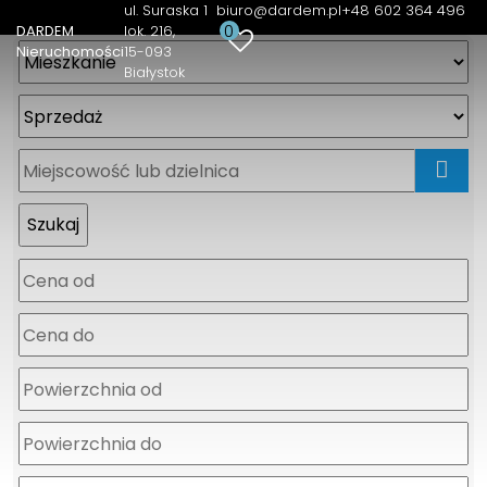
ul. Suraska 1
biuro@dardem.pl
+48 602 364 496
0
DARDEM
lok. 216
Nieruchomości
15-093
Białystok
mapa