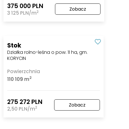
375 000 PLN
Zobacz
2
3 125 PLN/m
Stok
Działka rolno-leśna o pow. 11 ha, gm.
KORYCIN
Powierzchnia
2
110 109 m
275 272 PLN
Zobacz
2
2,50 PLN/m