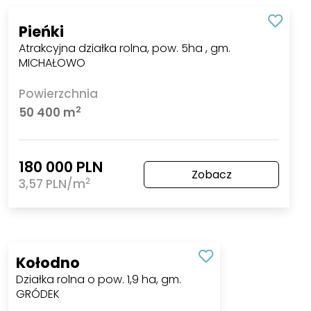
Pieńki
Atrakcyjna działka rolna, pow. 5ha , gm.
MICHAŁOWO
Powierzchnia
2
50 400 m
180 000 PLN
Zobacz
2
3,57 PLN/m
Kołodno
Działka rolna o pow. 1,9 ha, gm.
GRÓDEK