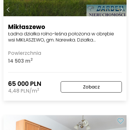
Mikłaszewo
Ładna działka rolno-leśna położona w obrębie
wsi MIKŁASZEWO, gm. Narewka. Działka…
Powierzchnia
2
14 503 m
65 000 PLN
Zobacz
2
4,48 PLN/m