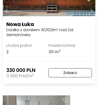
Nowa Łuka
Działka z domkiem 30/1021m
nad Zal.
2
Siemianówka
Liczba pokoi
Powierzchnia
2
2
30 m
330 000 PLN
Zobacz
2
11 000 PLN/m