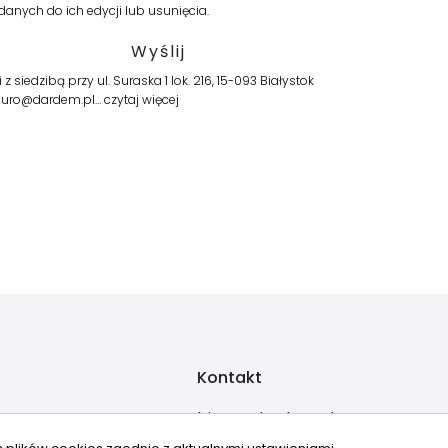
anych do ich edycji lub usunięcia.
edzibą przy ul. Suraska 1 lok. 216, 15-093 Białystok
 biuro@dardem.pl…
czytaj więcej
Kontakt
biuro@dardem.pl
+48 602 364 496