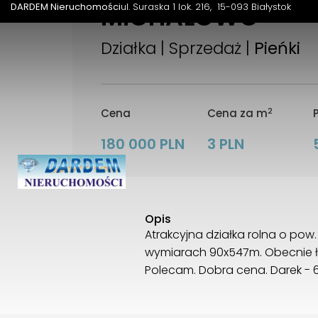
MICHAŁOWO
DARDEM Nieruchomości
ul. Suraska 1 lok. 216
15-093 Białystok
Działka | Sprzedaż |
Pieńki
2
Cena
Cena za m
180 000 PLN
3 PLN
Opis
Atrakcyjna działka rolna o pow.
wymiarach 90x547m. Obecnie łą
Polecam. Dobra cena. Darek -