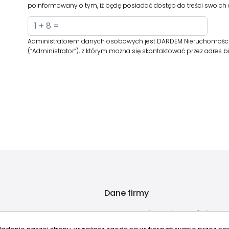
poinformowany o tym, iż będę posiadać dostęp do treści swoich d
Administratorem danych osobowych jest DARDEM Nieruchomości z si
(“Administrator”), z którym można się skontaktować przez adres
Dane firmy
DARDEM Nieruchomości
ul. Suraska 1 lok. 216