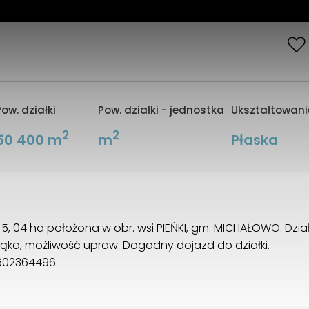
Pow. działki
Pow. działki - jednostka
Ukształtowanie
2
2
50 400 m
m
Płaska
 5, 04 ha położona w obr. wsi PIEŃKI, gm. MICHAŁOWO. Dzia
ka, możliwość upraw. Dogodny dojazd do działki.
 602364496