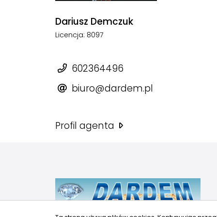
Dariusz Demczuk
Licencja: 8097
602364496
biuro@dardem.pl
Profil agenta