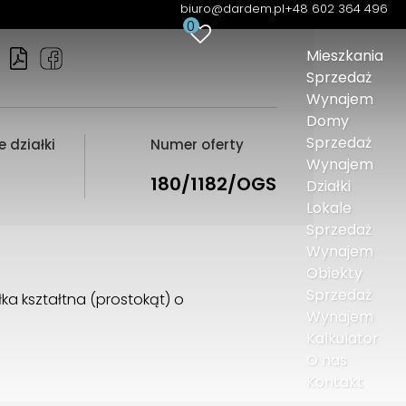
biuro@dardem.pl
+48 602 364 496
0
Mieszkania
Sprzedaż
Wynajem
Domy
Sprzedaż
 działki
Numer oferty
Wynajem
180/1182/OGS
Działki
Lokale
Sprzedaż
Wynajem
Obiekty
Sprzedaż
łka kształtna (prostokąt) o
Wynajem
Kalkulator
O nas
Kontakt