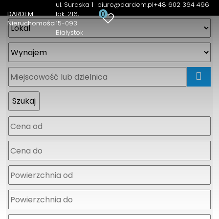
ul. Suraska 1
biuro@dardem.pl
+48 602 364 496
0
DARDEM
lok. 216
Nieruchomości
15-093
Białystok
mapa