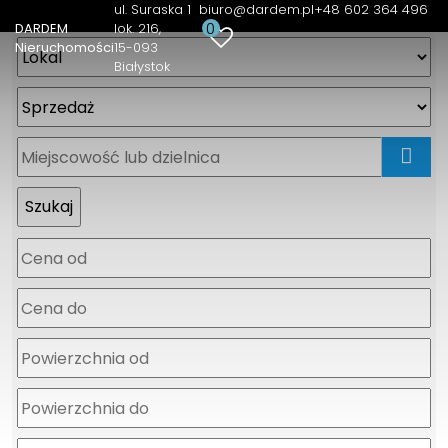
ul. Suraska 1
biuro@dardem.pl
+48 602 364 496
0
DARDEM
lok. 216
Nieruchomości
15-093
Białystok
mapa