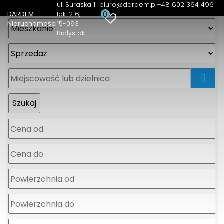
ul. Suraska 1
biuro@dardem.pl
+48 602 364 496
0
DARDEM
lok. 216
Nieruchomości
15-093
Białystok
mapa