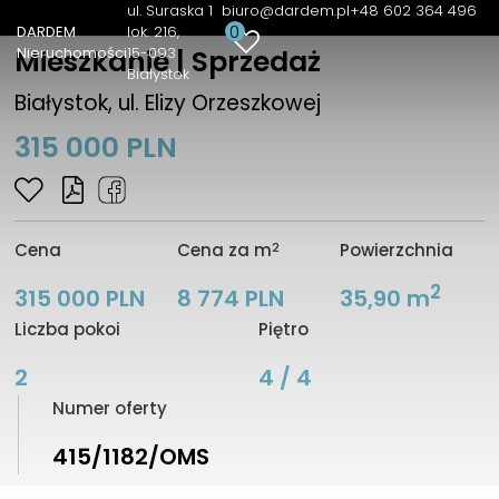
ul. Suraska 1
biuro@dardem.pl
+48 602 364 496
0
DARDEM
lok. 216
Nieruchomości
15-093
Mieszkanie | Sprzedaż
Białystok
Białystok, ul. Elizy Orzeszkowej
315 000 PLN
2
Cena
Cena za m
Powierzchnia
2
315 000 PLN
8 774 PLN
35,90 m
Liczba pokoi
Piętro
2
4 / 4
Numer oferty
415/1182/OMS