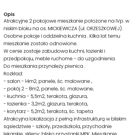
Opis
Atrakcyjne 2 pokojowe mieszkanie położone na IVp. w
niskim bloku na os. MICKIEWICZA (ul. ORZESZKOWEJ).
Osobne pokoje i oddzielna kuchnia . Kilka lat temu
mieszkanie zostało odnowione.
W cenie zostaje zabudowa kuchni, łazienki i
przedpokoju, meble ruchome - do uzgodnienia.
Do mieszkania przynależy piwnica .
Rozkład:
- salon - 14m2, panele, śc. malowane ,
- pokój 2 - 8m2, panele, śc. malowane,
- kuchnia - 5,5m2, terakota, glazura,
- łazienka - 3,2m2, glazura, terakota,
- korytarz - 5,2m2, terakota, śc. tapeta
Atrakcyjna lokalizacja z pełną infrastrukturą w bliskim
sąsiedztwie - szkoły, przedszkola, przychodnie
lekarskie, sklepy; blisko przystanki MPK. Mieszkanie