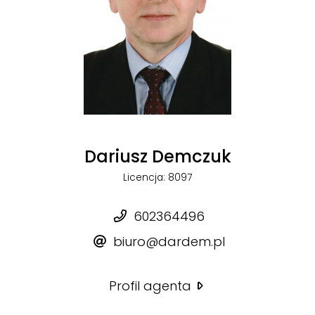
Dariusz Demczuk
Licencja: 8097
602364496
biuro@dardem.pl
Profil agenta