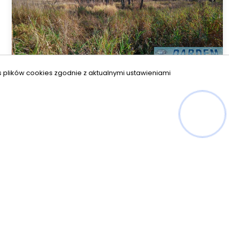
s plików cookies zgodnie z aktualnymi ustawieniami
Hej! Chętnie Ci pomogę
Kołodno
Działka rolna o pow. 1,9 ha, gm. GRÓDEK
Powierzchnia
2
19 000 m