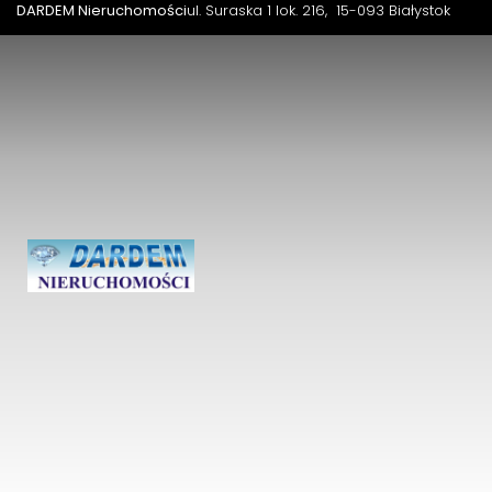
DARDEM Nieruchomości
ul. Suraska 1 lok. 216
15-093 Białystok