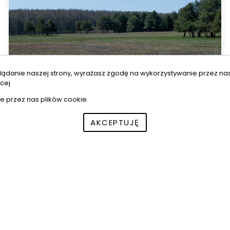
lądanie naszej strony, wyrażasz zgodę na wykorzystywanie przez na
cej
e przez nas plików cookie.
AKCEPTUJĘ
Pieńki
Atrakcyjna działka rolna, pow. 5ha , gm.
MICHAŁOWO
Powierzchnia
2
50 400 m