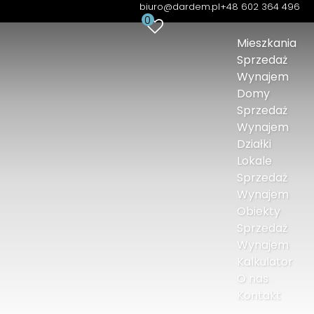
biuro@dardem.pl
+48 602 364 496
0
Mieszkania
Sprzedaż
Wynajem
Domy
Sprzedaż
Wynajem
Działki
Lokale
Sprzedaż
Wynajem
Obiekty
Sprzedaż
Wynajem
Kalkulator
O nas
Kontakt