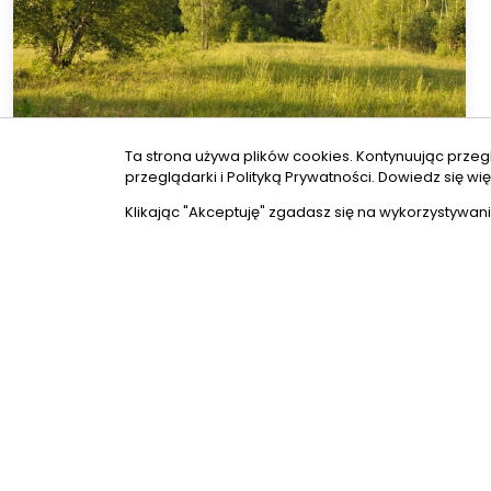
Ta strona używa plików cookies. Kontynuując przeg
przeglądarki i Polityką Prywatności.
Dowiedz się wię
Klikając "Akceptuję" zgadasz się na wykorzystywani
Stok
Działka rolno-leśna o pow. 11 ha, gm. KORYCIN
Powierzchnia
2
110 109 m