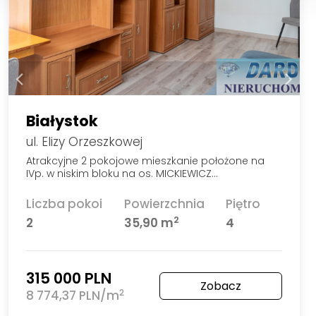
Białystok
ul. Elizy Orzeszkowej
Atrakcyjne 2 pokojowe mieszkanie położone na
IVp. w niskim bloku na os. MICKIEWICZ…
Liczba pokoi
Powierzchnia
Piętro
2
2
35,90 m
4
315 000 PLN
Zobacz
2
8 774,37 PLN/m