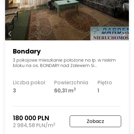
Bondary
3 pokojowe mieszkanie położone na Ip. w niskim
bloku na os. BONDARY nad Zalewem Si…
Liczba pokoi
Powierzchnia
Piętro
2
3
60,31 m
1
180 000 PLN
Zobacz
2
2 984,58 PLN/m