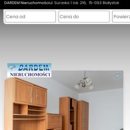
DARDEM Nieruchomości
ul. Suraska 1 lok. 216
15-093 Białystok