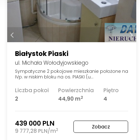
Białystok Piaski
ul. Michała Wołodyjowskiego
Sympatyczne 2 pokojowe mieszkanie położone na
IVp. w niskim bloku na os. PIASKI (u…
Liczba pokoi
Powierzchnia
Piętro
2
2
44,90 m
4
439 000 PLN
Zobacz
2
9 777,28 PLN/m