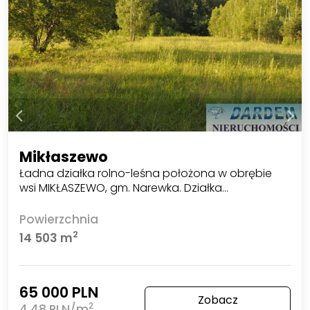
Mikłaszewo
Ładna działka rolno-leśna położona w obrębie
wsi MIKŁASZEWO, gm. Narewka. Działka…
Powierzchnia
2
14 503 m
65 000 PLN
Zobacz
2
4,48 PLN/m