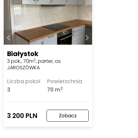
Białystok
3 pok., 70m
, parter, os.
2
JAROSZÓWKA
Liczba pokoi
Powierzchnia
2
3
70 m
3 200 PLN
Zobacz