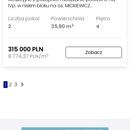
IVp. w niskim bloku na os. MICKIEWICZ…
Liczba pokoi
Powierzchnia
Piętro
2
2
35,90 m
4
315 000 PLN
Zobacz
2
8 774,37 PLN/m
1
2
3