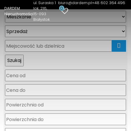
ul. Suraska 1
biuro@dardem.pl
+48 602 364 496
0
DARDEM
lok. 216
Nieruchomości
15-093
Białystok
mapa