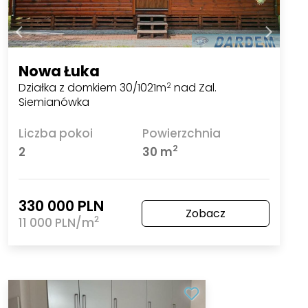
Nowa Łuka
Działka z domkiem 30/1021m
nad Zal.
2
Siemianówka
Liczba pokoi
Powierzchnia
2
2
30 m
330 000 PLN
Zobacz
2
11 000 PLN/m