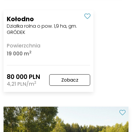
Kołodno
Działka rolna o pow. 1,9 ha, gm.
GRÓDEK
Powierzchnia
2
19 000 m
80 000 PLN
Zobacz
2
4,21 PLN/m