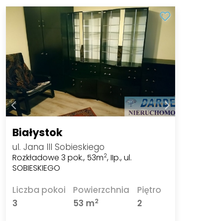
Białystok
ul. Jana III Sobieskiego
Rozkładowe 3 pok., 53m
, IIp., ul.
2
SOBIESKIEGO
Liczba pokoi
Powierzchnia
Piętro
2
3
53 m
2