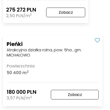
275 272 PLN
Zobacz
2
2,50 PLN/m
Pieńki
Atrakcyjna działka rolna, pow. 5ha , gm.
MICHAŁOWO
Powierzchnia
2
50 400 m
180 000 PLN
Zobacz
2
3,57 PLN/m