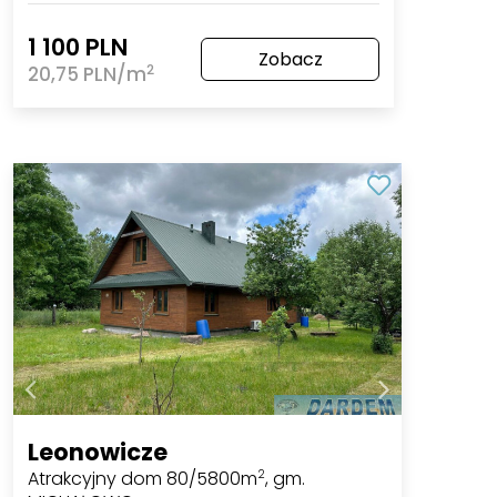
1 100 PLN
Zobacz
2
20,75 PLN/m
Leonowicze
Atrakcyjny dom 80/5800m
, gm.
2