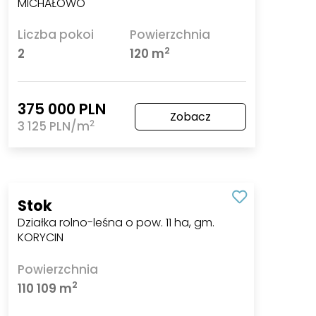
MICHAŁOWO
Liczba pokoi
Powierzchnia
2
2
120 m
375 000 PLN
Zobacz
2
3 125 PLN/m
Stok
Działka rolno-leśna o pow. 11 ha, gm.
KORYCIN
Powierzchnia
2
110 109 m