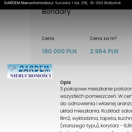
DARDEM Nieruchomości
ul. Suraska 1 lok. 216
15-093 Białystok
Bondary
2
Cena
Cena za m
180 000 PLN
2 984 PLN
Opis
3 pokojowe mieszkanie położon
wszystkich pomieszczeń. W cen
do odnowienia i własnej aranż
układ mieszkania. Rozkład: salo
8m2, wykładzina, tapeta, kuchnia
(starszego typu), korytarz - 6,