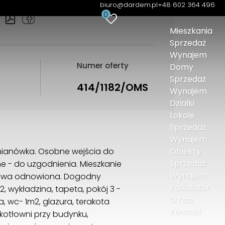
biuro@dardem.pl
+48 602 364 496
0
Mieszkania
Sprzedaż
Wynajem
Numer oferty
Domy
Sprzedaż
414/1182/OMS
Wynajem
Działki
Lokale
Sprzedaż
Wynajem
emianówka. Osobne wejścia do
Obiekty
Sprzedaż
e - do uzgodnienia. Mieszkanie
Wynajem
hodowa odnowiona. Dogodny
Kalkulator
, wykładzina, tapeta, pokój 3 -
O nas
a, wc- 1m2, glazura, terakota
Kontakt
 kotłowni przy budynku,