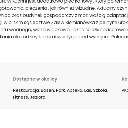
tli. W kuchni jest dodatkowo piec kaflowy , który po re
otowania, pieczenia , jak również wizualne. Aktualny czyns
wnica oraz budynek gospodarczy z możliwością adaptacji
urą; w bliskim sąsiedztwie Zalew Siemianówka z pełnymi uro
u wodnego, wieża widokowa, liczne ścieżki spacerowe i r
kania dla rodziny lub na inwestycję pod wynajem. Poleca
Dostępne w okolicy
Ko
Restauracja, Basen, Park, Apteka, Las, Szkoła, 
PK
Fitness, Jezioro