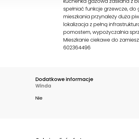
kuchenka gazowa zasilana z bu
spełniać funkcje grzewcze, do g
mieszkania przynależy duża pi
lokalizacja z pełną infrastrukt
pomostem, wypożyczalnia sprzęt
Mieszkanie ciekawe do zamiesz
602364496
Dodatkowe informacje
Winda
Nie