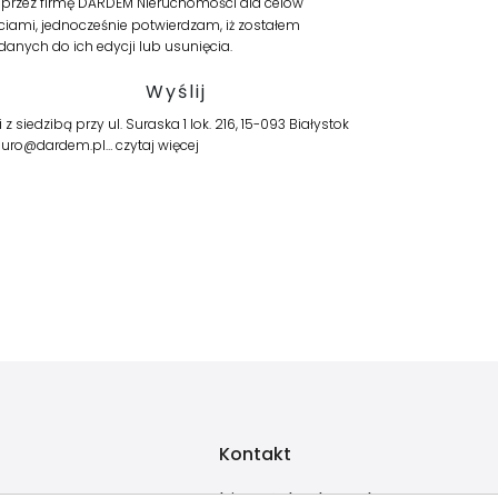
rzez firmę DARDEM Nieruchomości dla celów
iami, jednocześnie potwierdzam, iż zostałem
anych do ich edycji lub usunięcia.
edzibą przy ul. Suraska 1 lok. 216, 15-093 Białystok
 biuro@dardem.pl…
czytaj więcej
Kontakt