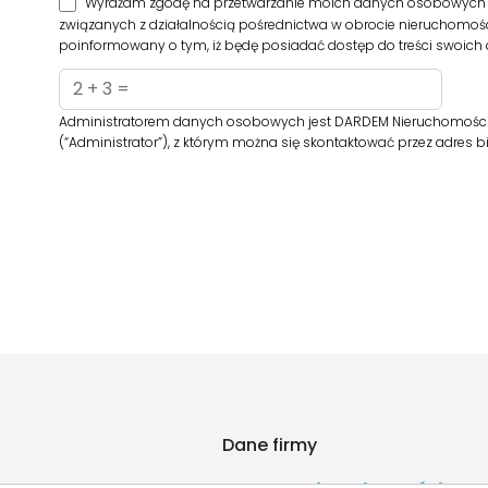
Wyrażam zgodę na przetwarzanie moich danych osobowych p
związanych z działalnością pośrednictwa w obrocie nieruchomośc
poinformowany o tym, iż będę posiadać dostęp do treści swoich d
Administratorem danych osobowych jest DARDEM Nieruchomości z si
(“Administrator”), z którym można się skontaktować przez adres
Dane firmy