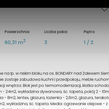
Powierzchnia
Liczba pokoi
Piętro
2
60,31 m
3
1 / 2
e na Ip. w niskim bloku na os. BONDARY nad Zalewem Si
ie zostaje zabudowa kuchni i przedpokoju, meble ruchom
acji wnętrza. Blok jest po termomodernizacji, klatka sc
n - 24m2, wykładzina dywanowa, śc. tapeta, pokój 2 - 10m2
 - 8m2, lentex, glazura, łazienka - 2,6m2, glazura, terakot
8m2, wykładzina, śc. tapeta. Media: ogrzewanie olejowe - z