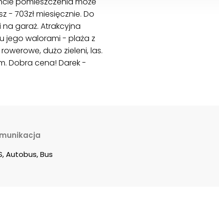
moncie pomieszczenia może
z - 703zł miesięcznie. Do
 na garaż. Atrakcyjna
ku jego walorami - plaża z
owerowe, dużo zieleni, las.
m. Dobra cena! Darek -
munikacja
S, Autobus, Bus