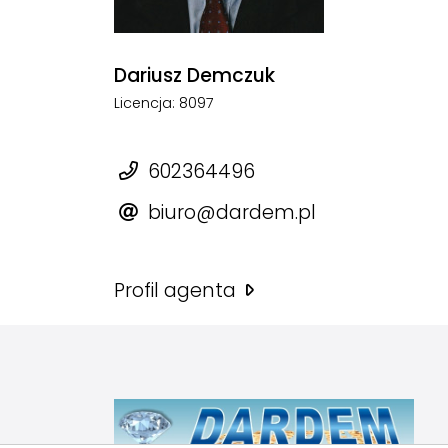
Dariusz Demczuk
Licencja: 8097
602364496
biuro@dardem.pl
Profil agenta